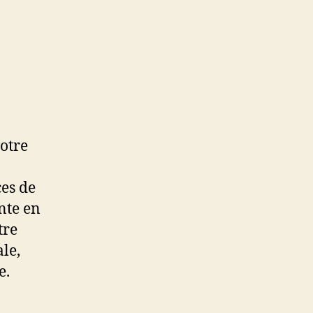
votre
ces de
nte en
tre
le,
e.