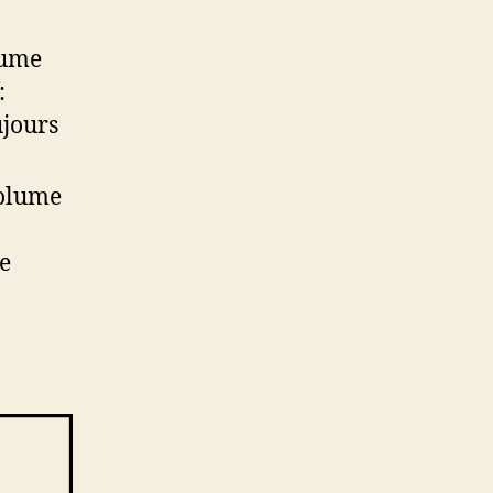
lume
:
ujours
volume
de