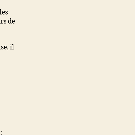
les
rs de
e, il
: