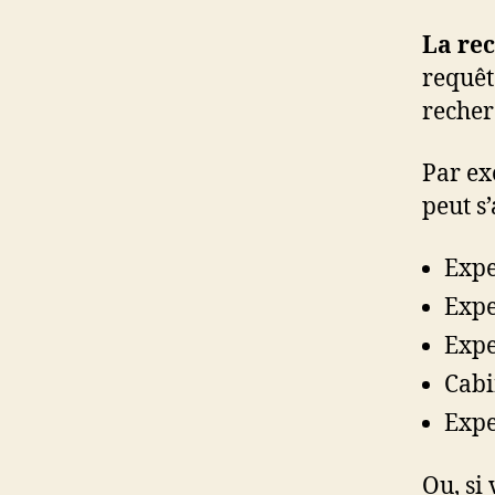
La re
requêt
recher
Par ex
peut s
Expe
Expe
Expe
Cabi
Expe
Ou, si 