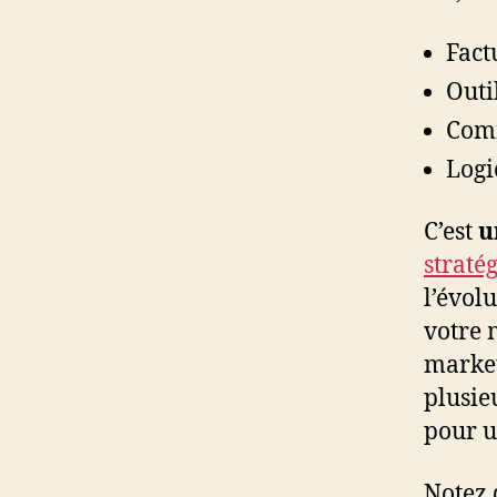
Fact
Outi
Comm
Logi
C’est
u
straté
l’évol
votre 
market
plusie
pour u
Notez 