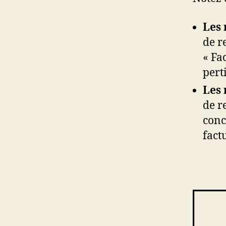
Les 
de r
« Fac
pert
Les 
de r
conc
fact