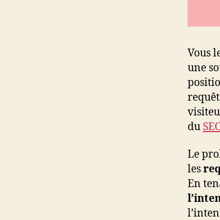
Vous l
une so
positi
requêt
visite
du
SE
Le pro
les
re
En ten
l’inte
l’inten