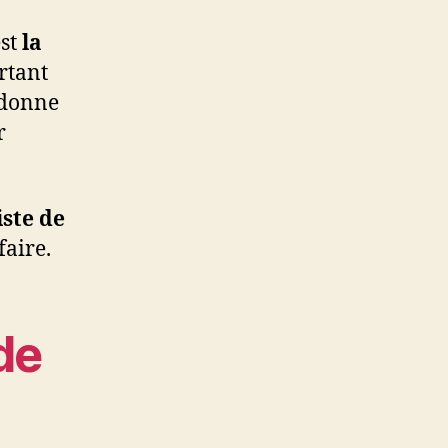
est
la
rtant
s donne
r
iste de
aire.
de