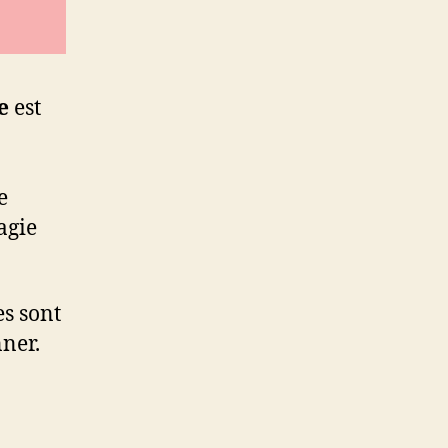
le
est
e
magie
es sont
nner.