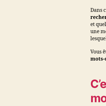
Dans c
reche
et que
une mé
lesque
Vous ê
mots-
C’e
mo