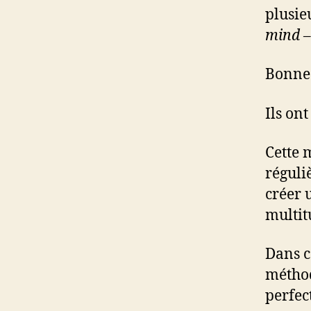
plusie
mind
Bonne 
Ils on
Cette 
réguli
créer 
multit
Dans ce
méthod
perfec