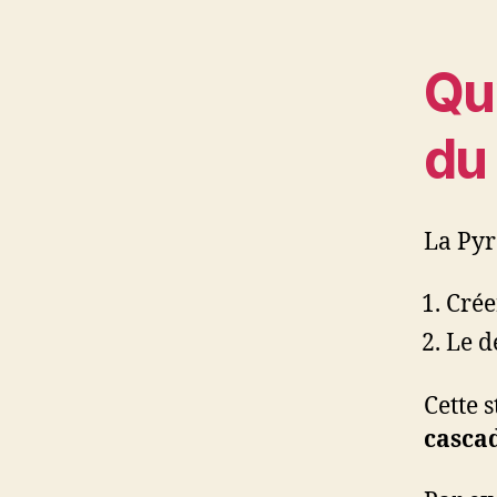
Qu
du
La Pyr
Crée
Le d
Cette 
casca