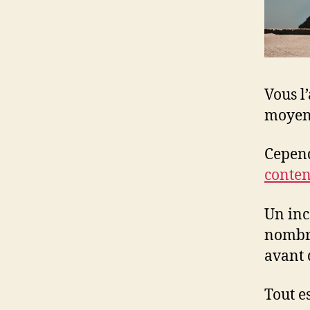
Vous l
moyen
Cepend
conte
Un inc
nombre
avant 
Tout e