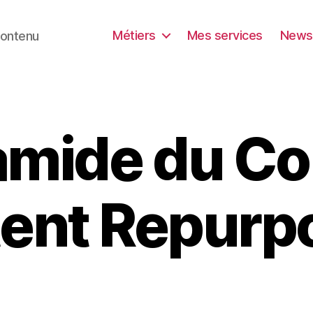
Métiers
Mes services
Newsl
contenu
amide du Co
ent Repurp