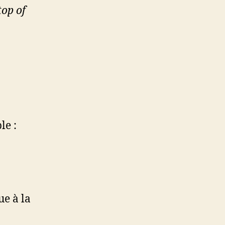
top of
le :
e à la