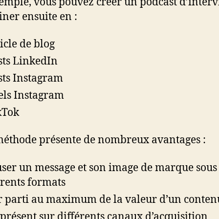
emple, vous pouvez créer un podcast d’interv
liner ensuite en :
ticle de blog
sts LinkedIn
sts Instagram
els Instagram
kTok
méthode présente de nombreux avantages :
user un message et son image de marque sous
érents formats
r parti au maximum de la valeur d’un conten
 présent sur différents canaux d’acquisition