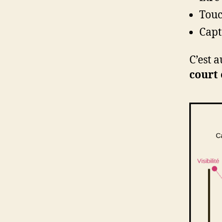
Touc
Capt
C’est 
court 