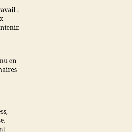
avail :
ux
ntenir.
enu en
naires
ss,
e.
nt