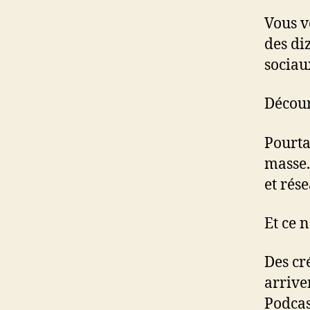
Vous v
des diz
sociau
Décou
Pourta
masse.
et rése
Et ce n
Des cr
arrive
Podcas