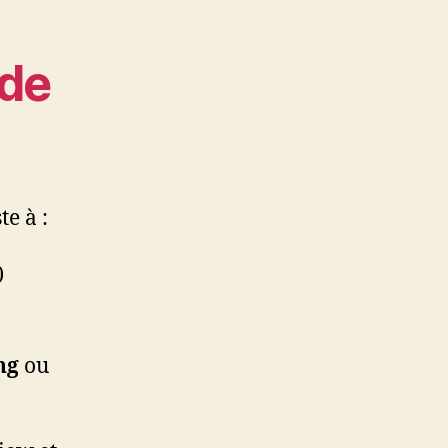
ide
te à :
)
ng
ou