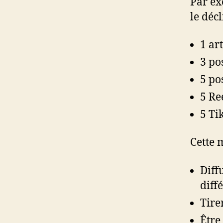
Par ex
le déc
1 ar
3 po
5 po
5 Re
5 Ti
Cette 
Diff
diff
Tire
Être