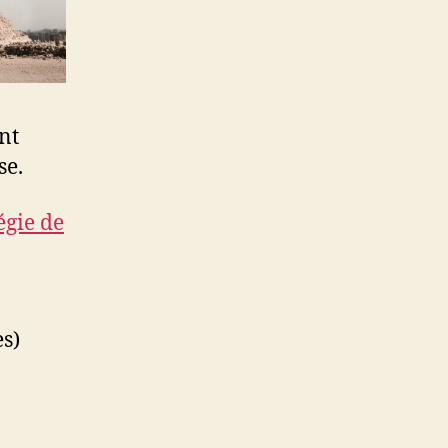
nt
se.
égie de
es)